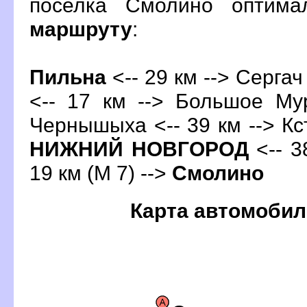
поселка Смолино оптима
маршруту
:
Пильна
<-- 29 км --> Сергач
<-- 17 км --> Большое Му
Чернышыха <-- 39 км -->
Кс
НИЖНИЙ НОВГОРОД
<-- 3
19 км (М 7) -->
Смолино
Карта автомобил