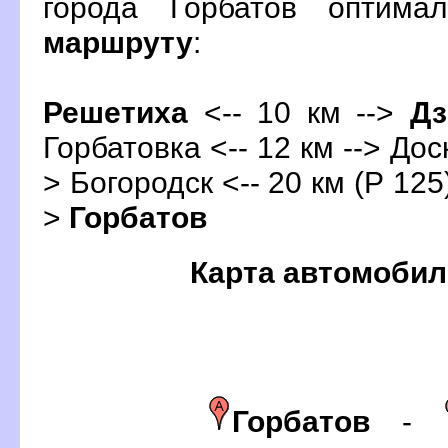
орода Горбатов оптима
маршруту
:
Решетиха
<-- 10 км -->
Дз
Горбатовка <-- 12 км --> Доск
> Богородск <-- 20 км (Р 125)
>
Горбато
Карта автомобил
Горбато
-