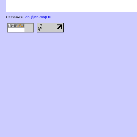
obl@nn-map.ru
Связаться: