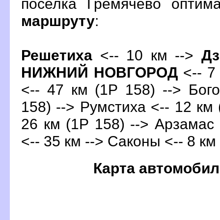
поселка Гремячево оптим
маршруту
:
Решетиха
<-- 10 км -->
Дз
НИЖНИЙ НОВГОРОД
<-- 7
<-- 47 км (1Р 158) --> Бог
158) --> Румстиха <-- 12 км 
26 км (1Р 158) --> Арзамас 
<-- 35 км --> Саконы <-- 8 км
Карта автомобил