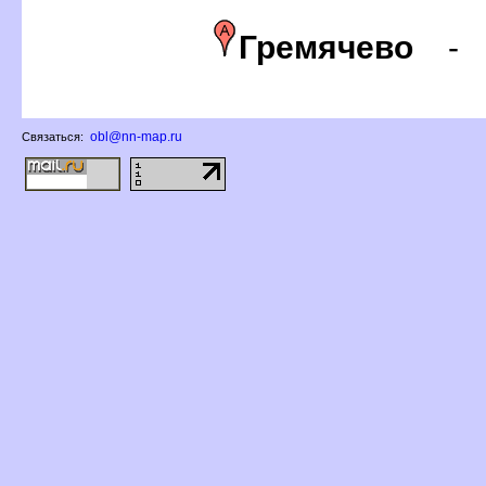
Гремячево
obl@nn-map.ru
Связаться: