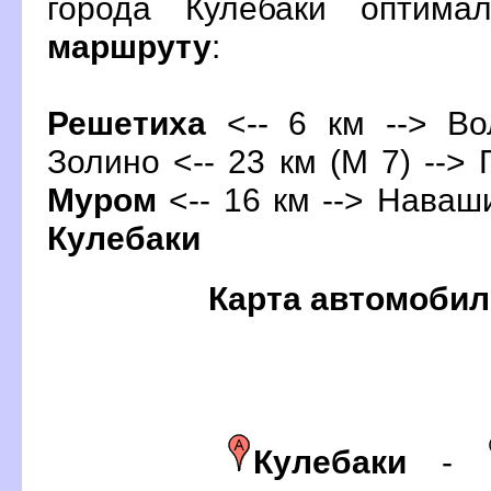
орода Кулебаки оптима
маршруту
:
Решетиха
<-- 6 км --> Во
Золино <-- 23 км (М 7) --> 
Муром
<-- 16 км --> Наваши
Кулебаки
Карта автомобил
Кулебаки
-