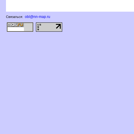
obl@nn-map.ru
Связаться: