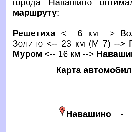
орода Навашино оптима
маршруту
:
Решетиха
<-- 6 км --> Во
Золино <-- 23 км (М 7) --> 
Муром
<-- 16 км -->
Наваши
Карта автомобил
Навашино