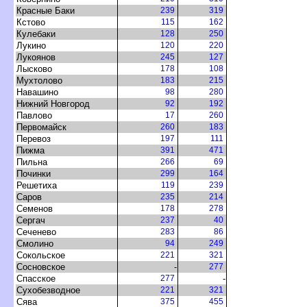
Красные Баки
239
319
Кстово
115
162
Кулебаки
128
250
Лукино
120
220
Лукояно
245
127
Лысково
178
108
Мухтолово
183
215
Навашино
98
280
Нижний Новгород
92
192
Павлово
17
260
Первомайск
260
183
Перевоз
197
111
Пижма
391
471
Пильна
266
69
Починки
299
164
Решетиха
119
239
Саро
235
214
Семено
178
278
Сергач
237
40
Сеченево
283
86
Смолино
94
249
Сокольское
221
321
Сосновское
-
277
Спасское
277
-
Сухобезводное
221
321
Сява
375
455