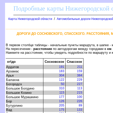
Подробные карты Нижегородской о
/
Карта Нижегородской области
Автомобильные дороги Нижегородской
ДОРОГИ ДО СОСНОВСКОГО, СПАССКОГО. РАССТОЯНИЯ,
первом столбце таблицы - начальные пункты маршрута, в шапке - 
На пересечении -
расстояние
по автодорогам между городами
км
.
Нажмите на расстоянии, чтобы увидеть подробности по маршруту и 
от\до
Сосновское
Спасское
Ардато
191
211
Арзамас
183
159
Арья
304
384
Балахна
122
229
Богородск
50
227
Большое Болдино
310
113
Большое Козино
115
215
Большое Мурашкино
177
100
Бор
126
226
Бутурлино
205
89
ад
175
133