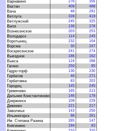
арнавино
276
356
ахтан
408
488
ача
48
291
етлуга
339
419
етлужский
245
325
иля
136
276
ознесенское
203
253
олодарск
114
245
оротынец
232
104
орсма
30
247
оскресенское
241
274
ыездное
186
162
ыкса
124
288
Гагино
250
85
Гидро-торф
130
230
Горбато
46
271
Горбатовка
83
203
Городец
145
245
Гремячево
165
213
Дальнее Константиново
146
178
Дзержинск
109
229
Дивеево
221
217
Заволжье
143
250
Ильиногорск
98
261
Им. Степана Разина
265
147
Княгинино
194
83
Ковернино
210
310