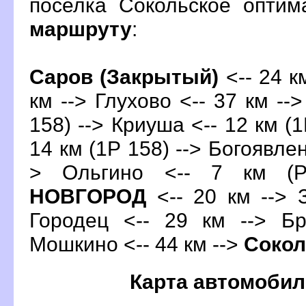
поселка Сокольское опти
маршруту
:
Саров (Закрытый)
<-- 24 к
км --> Глухово <-- 37 км --
158) --> Криуша <-- 12 км (1
14 км (1Р 158) --> Богоявлен
> Ольгино <-- 7 км (
НОВГОРОД
<-- 20 км --> 
Городец <-- 29 км --> Бр
Мошкино <-- 44 км -->
Сокол
Карта автомобил