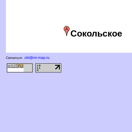
Сокольское
obl@nn-map.ru
Связаться: