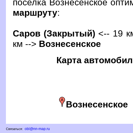
поселка Вознесенское опт
маршруту
:
Саров (Закрытый)
<-- 19 к
км -->
ознесенское
Карта автомобил
ознесенское
obl@nn-map.ru
Связаться: