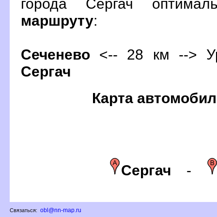
орода Сергач оптимал
маршруту
:
Сеченево
<-- 28 км --> У
Сергач
Карта автомобил
Сергач
-
obl@nn-map.ru
Связаться: