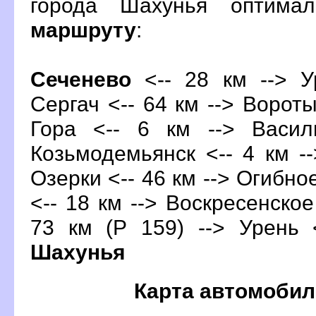
орода Шахунья оптима
маршруту
:
Сеченево
<-- 28 км --> У
Сергач <-- 64 км -->
ороты
Гора <-- 6 км --> Васил
Козьмодемьянск <-- 4 км --
Озерки <-- 46 км --> Огибное
<-- 18 км --> Воскресенское 
73 км (Р 159) --> Урень 
Шахунья
Карта автомобил