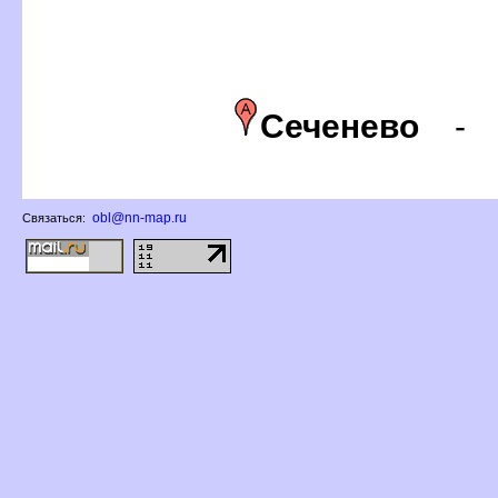
Сеченево
obl@nn-map.ru
Связаться: