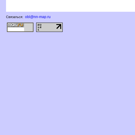
obl@nn-map.ru
Связаться: