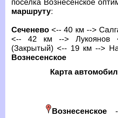
поселка Вознесенское опт
маршруту
:
Сеченево
<-- 40 км --> Салг
<-- 42 км --> Лукоянов
(Закрытый)
<-- 19 км --> Н
ознесенское
Карта автомобил
ознесенское