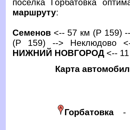
поселка Горбатовка опти
маршруту
:
Семено
<-- 57 км (Р 159) -
(Р 159) --> Неклюдово <
НИЖНИЙ НОВГОРОД
<-- 11
Карта автомобил
Горбатовка