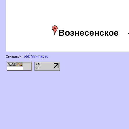
ознесенское
obl@nn-map.ru
Связаться: