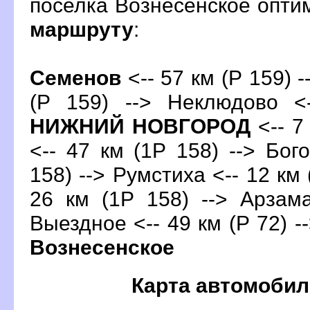
поселка Вознесенское опт
маршруту
:
Семено
<-- 57 км (Р 159) -
(Р 159) --> Неклюдово <
НИЖНИЙ НОВГОРОД
<-- 7
<-- 47 км (1Р 158) --> Бог
158) --> Румстиха <-- 12 км 
26 км (1Р 158) --> Арзама
ыездное <-- 49 км (Р 72) --
ознесенское
Карта автомобил