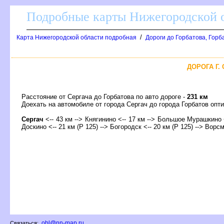
Подробные карты Нижегородской о
/
Карта Нижегородской области подробная
Дороги до Горбатова, Горб
ДОРОГА Г.
Расстояние от Сергача до Горбатова по авто дороге -
231 км
Доехать на автомобиле от города Сергач до города Горбатов о
Сергач
<-- 43 км --> Княгинино <-- 17 км --> Большое Мурашкино 
Доскино <-- 21 км (Р 125) --> Богородск <-- 20 км (Р 125) --> Ворсм
obl@nn-map.ru
Связаться: