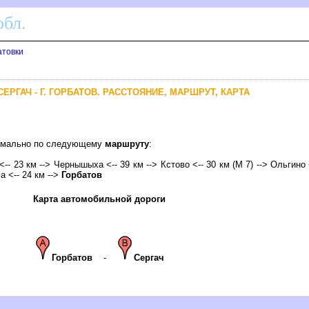
бл.
атовки
 СЕРГАЧ - Г. ГОРБАТОВ. РАССТОЯНИЕ, МАРШРУТ, КАРТА
птимально по следующему
маршруту
:
<-- 23 км --> Чернышыха <-- 39 км -->
Кстово
<-- 30 км (М 7) --> Ольгино <
а <-- 24 км -->
Горбато
Карта автомобильной дороги
Горбато
-
Сергач