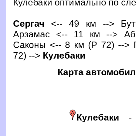
Кулебаки оптимально по с
Сергач
<-- 49 км --> Бут
Арзамас <-- 11 км --> Аб
Саконы <-- 8 км (Р 72) --> 
72) -->
Кулебаки
Карта автомобил
Кулебаки