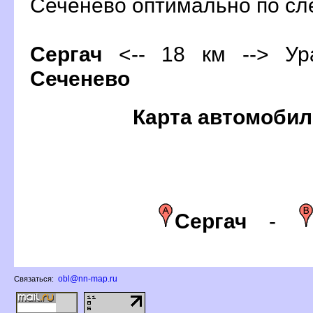
Сеченево оптимально по с
Сергач
<-- 18 км --> Ура
Сеченево
Карта автомобил
Сергач
-
obl@nn-map.ru
Связаться: