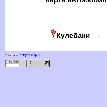
Кулебаки
obl@nn-map.ru
Связаться: