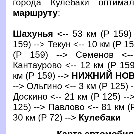
орода Кулебаки оптима
маршруту
:
Шахунья
<-- 53 км (Р 159) 
159) --> Текун <-- 10 км (Р 1
(Р 159) --> Семенов <-
Кантаурово <-- 12 км (Р 159
км (Р 159) -->
НИЖНИЙ НО
--> Ольгино <-- 3 км (Р 125) 
Доскино <-- 21 км (Р 125) --
125) --> Павлово <-- 81 км (
30 км (Р 72) -->
Кулебаки
Карта автомобил