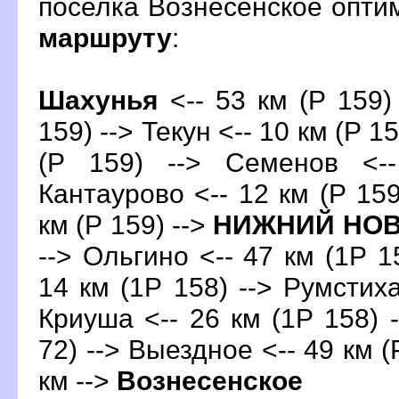
поселка Вознесенское опт
маршруту
:
Шахунья
<-- 53 км (Р 159) 
159) --> Текун <-- 10 км (Р 1
(Р 159) --> Семенов <-
Кантаурово <-- 12 км (Р 159
км (Р 159) -->
НИЖНИЙ НО
--> Ольгино <-- 47 км (1Р 1
14 км (1Р 158) --> Румстиха
Криуша <-- 26 км (1Р 158) -
72) --> Выездное <-- 49 км (
км -->
ознесенское