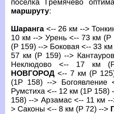
поселка Гремячево оптим
маршруту
:
Шаранга
<-- 26 км --> Тонкин
10 км --> Урень <-- 73 км (Р 
(Р 159) --> Боковая <-- 33 км
57 км (Р 159) --> Кантауров
Неклюдово <-- 17 км (
НОВГОРОД
<-- 7 км (Р 125
(1Р 158) --> Богоявление 
Румстиха <-- 12 км (1Р 158) 
158) --> Арзамас <-- 11 км -
> Саконы <-- 8 км (Р 72) -->