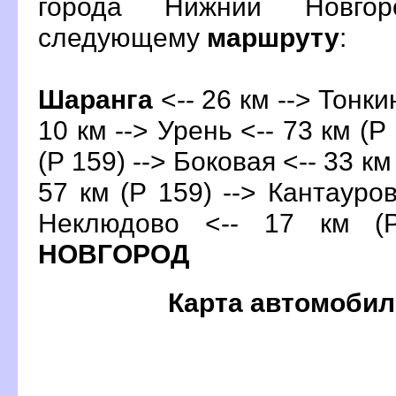
орода Нижний Новгор
следующему
маршруту
:
Шаранга
<-- 26 км --> Тонкин
10 км --> Урень <-- 73 км (Р 
(Р 159) --> Боковая <-- 33 км
57 км (Р 159) --> Кантауров
Неклюдово <-- 17 км (
НОВГОРОД
Карта автомобил