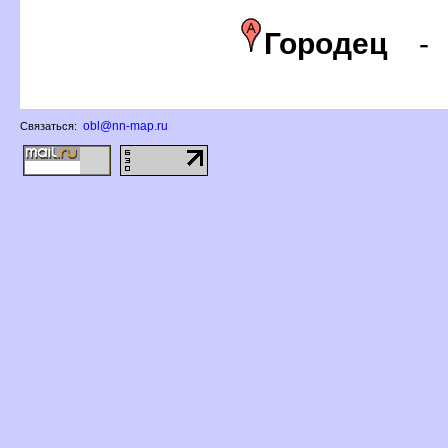
Городец
obl@nn-map.ru
Связаться: