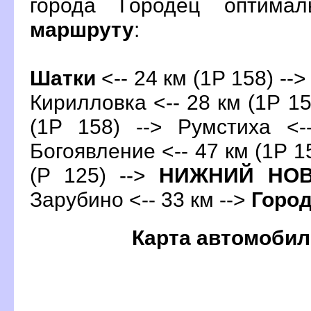
орода Городец оптима
маршруту
:
Шатки
<-- 24 км (1Р 158) -->
Кирилловка <-- 28 км (1Р 15
(1Р 158) --> Румстиха <-
Богоявление <-- 47 км (1Р 15
(Р 125) -->
НИЖНИЙ НОВ
Зарубино <-- 33 км -->
Горо
Карта автомобил