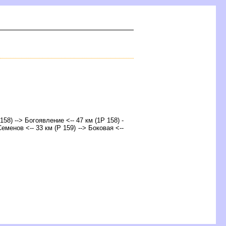
158) --> Богоявление <-- 47 км (1Р 158) -
Семенов <-- 33 км (Р 159) --> Боковая <--