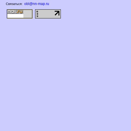
obl@nn-map.ru
Связаться: