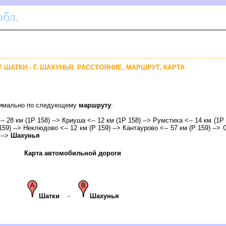
бл.
Т ШАТКИ - Г. ШАХУНЬЯ. РАССТОЯНИЕ, МАРШРУТ, КАРТА
птимально по следующему
маршруту
:
- 28 км (1Р 158) --> Криуша <-- 12 км (1Р 158) --> Румстиха <-- 14 км (1Р 
159) --> Неклюдово <-- 12 км (Р 159) --> Кантаурово <-- 57 км (Р 159) --> 
 -->
Шахунья
Карта автомобильной дороги
Шатки
-
Шахунья