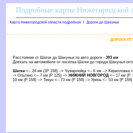
Подробные карты Нижегородской о
/
Карта Нижегородской области подробная
Дороги до Шахуньи
ДОРОГА ПГ
Расстояние от Шаток до Шахуньи по авто дороге -
393 км
Доехать на автомобиле от поселка Шатки до города Шахунья о
Шатки
<-- 24 км (1Р 158) --> Чуварлейка <-- 6 км --> Кирилловка <-
-> Ольгино <-- 7 км (Р 125) -->
НИЖНИЙ НОВГОРОД
<-- 17 км (Р 
10 км (Р 159) --> Текун <-- 73 км (Р 159) --> Урень <-- 53 км (Р 159)