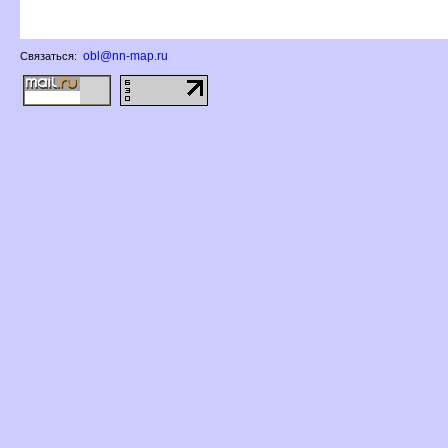
obl@nn-map.ru
Связаться: