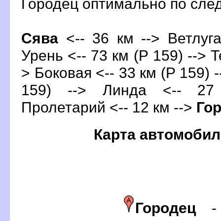
Городец оптимально по сл
Сява
<-- 36 км --> Ветлуга
Урень <-- 73 км (Р 159) --> Т
> Боковая <-- 33 км (Р 159) 
159) --> Линда <-- 27
Пролетарий <-- 12 км -->
Го
Карта автомобил
Городец