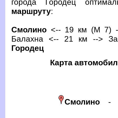
орода Городец оптима
маршруту
:
Смолино
<-- 19 км (М 7) -
Балахна
<-- 21 км --> За
Городец
Карта автомобил
Смолино