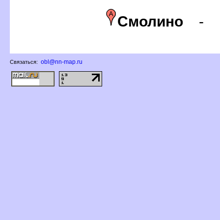
Смолино
-
obl@nn-map.ru
Связаться: