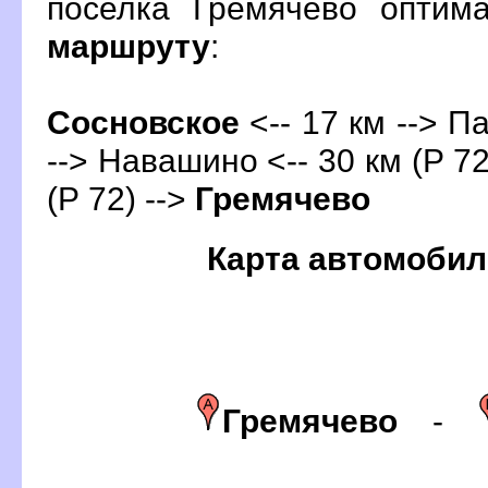
поселка Гремячево оптим
маршруту
:
Сосновское
<-- 17 км --> П
--> Навашино <-- 30 км (Р 72
(Р 72) -->
Гремячево
Карта автомобил
Гремячево
-