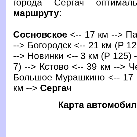
орода Сергач оптимал
маршруту
:
Сосновское
<-- 17 км --> П
--> Богородск <-- 21 км (Р 12
--> Новинки <-- 3 км (Р 125) 
7) -->
Кстово
<-- 39 км --> 
Большое Мурашкино <-- 17 к
км -->
Сергач
Карта автомобил