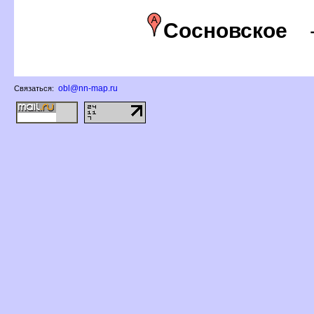
Сосновское
obl@nn-map.ru
Связаться: