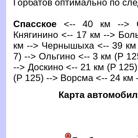
Горбатов оптимально по с
Спасское
<-- 40 км --> С
Княгинино <-- 17 км --> Бо
км --> Чернышыха <-- 39 км
7) --> Ольгино <-- 3 км (Р 12
--> Доскино <-- 21 км (Р 125)
(Р 125) --> Ворсма <-- 24 км 
Карта автомобил