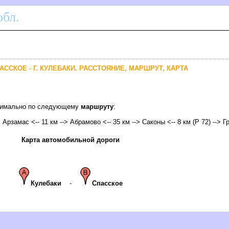
бл.
АССКОЕ - Г. КУЛЕБАКИ. РАССТОЯНИЕ, МАРШРУТ, КАРТА
оптимально по следующему
маршруту
:
> Арзамас <-- 11 км --> Абрамово <-- 35 км --> Саконы <-- 8 км (Р 72) --> Г
Карта автомобильной дороги
Кулебаки
-
Спасское