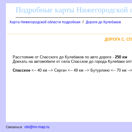
Подробные карты Нижегородской о
/
Карта Нижегородской области подробная
Дороги до Кулебако
ДОРОГА С. СП
Расстояние от Спасского до Кулебаков по авто дороге -
250 км
Доехать на автомобиле от села Спасское до города Кулебаки 
Спасское
<-- 40 км --> Сергач <-- 49 км --> Бутурлино <-- 70 км --
obl@nn-map.ru
Связаться: