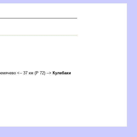
ремячево <-- 37 км (Р 72) -->
Кулебаки