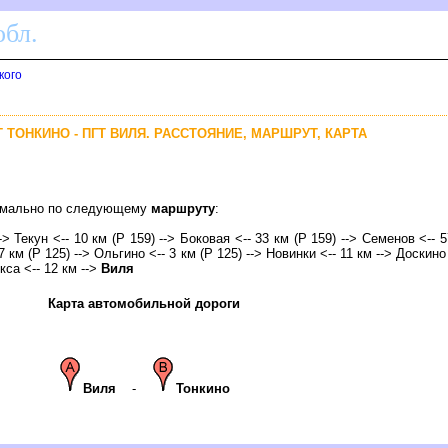
бл.
кого
 ТОНКИНО - ПГТ ВИЛЯ. РАССТОЯНИЕ, МАРШРУТ, КАРТА
тимально по следующему
маршруту
:
--> Текун <-- 10 км (Р 159) --> Боковая <-- 33 км (Р 159) --> Семенов <-- 
7 км (Р 125) --> Ольгино <-- 3 км (Р 125) --> Новинки <-- 11 км --> Доскино
кса
<-- 12 км -->
иля
Карта автомобильной дороги
иля
-
Тонкино