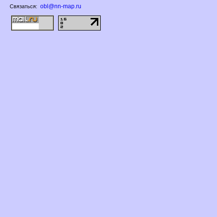
obl@nn-map.ru
Связаться: