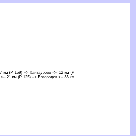
57 км (Р 159) --> Кантаурово <-- 12 км (Р
 <-- 21 км (Р 125) --> Богородск <-- 33 км