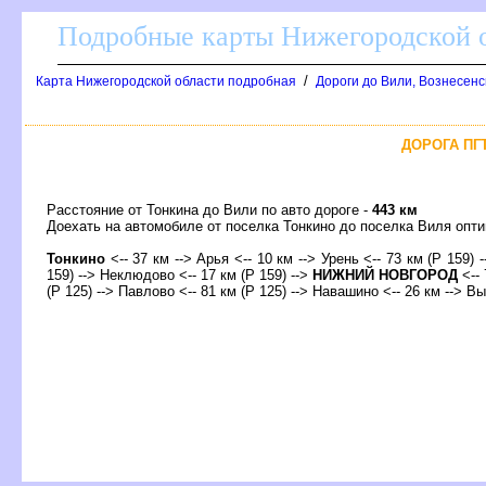
Подробные карты Нижегородской о
/
Карта Нижегородской области подробная
Дороги до Вили, Вознесенс
ДОРОГА ПГТ
Расстояние от Тонкина до Вили по авто дороге -
443 км
Доехать на автомобиле от поселка Тонкино до поселка Виля оп
Тонкино
<-- 37 км --> Арья <-- 10 км --> Урень <-- 73 км (Р 159) 
159) --> Неклюдово <-- 17 км (Р 159) -->
НИЖНИЙ НОВГОРОД
<-- 
(Р 125) --> Павлово <-- 81 км (Р 125) --> Навашино <-- 26 км -->
ы