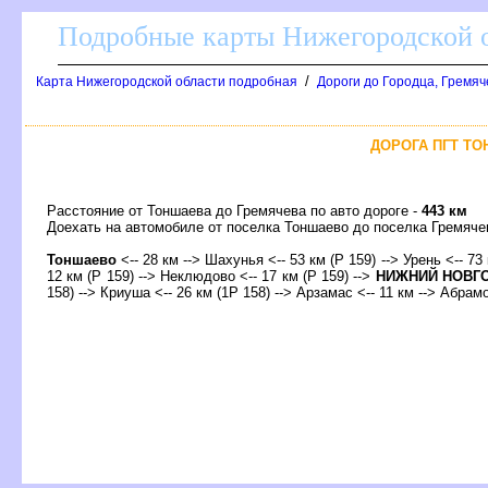
Подробные карты Нижегородской о
/
Карта Нижегородской области подробная
Дороги до Городца, Гремяч
ДОРОГА ПГТ ТО
Расстояние от Тоншаева до Гремячева по авто дороге -
443 км
Доехать на автомобиле от поселка Тоншаево до поселка Гремя
Тоншаево
<-- 28 км --> Шахунья <-- 53 км (Р 159) --> Урень <-- 73 
12 км (Р 159) --> Неклюдово <-- 17 км (Р 159) -->
НИЖНИЙ НОВГ
158) --> Криуша <-- 26 км (1Р 158) --> Арзамас <-- 11 км --> Абрамо