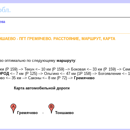
бл.
ева
НШАЕВО - ПГТ ГРЕМЯЧЕВО. РАССТОЯНИЕ, МАРШРУТ, КАРТА
чево оптимально по следующему
маршруту
:
км (Р 159) --> Текун <-- 10 км (Р 159) --> Боковая <-- 33 км (Р 159) --> Се
ОРОД
<-- 7 км (Р 125) --> Ольгино <-- 47 км (1Р 158) --> Богоявление <-- 
во <-- 35 км --> Саконы <-- 8 км (Р 72) -->
Гремячево
Карта автомобильной дороги
Гремячево
-
Тоншаево