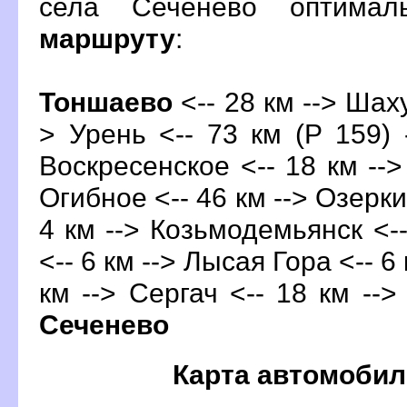
села Сеченево оптима
маршруту
:
Тоншаево
<-- 28 км --> Шаху
> Урень <-- 73 км (Р 159) -
оскресенское <-- 18 км --> 
Огибное <-- 46 км --> Озерки 
4 км --> Козьмодемьянск <--
<-- 6 км --> Лысая Гора <-- 6
км --> Сергач <-- 18 км -->
Сеченево
Карта автомобил