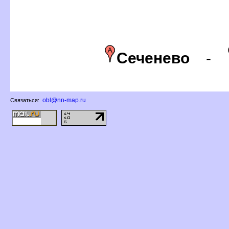
Сеченево
-
obl@nn-map.ru
Связаться: