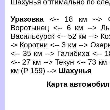
Шахунья оптимально по с
Уразовка
<-- 18 км --> С
оротынец
<-- 6 км --> Лы
асильсурск <-- 52 км --> Ко
-> Коротни <-- 3 км --> Озер
<-- 35 км --> Галибиха <-- 
<-- 27 км --> Текун <-- 73 км
км (Р 159) -->
Шахунья
Карта автомобил