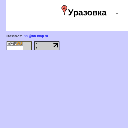
Уразовка
-
obl@nn-map.ru
Связаться: