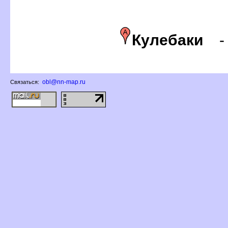
Кулебаки
obl@nn-map.ru
Связаться: