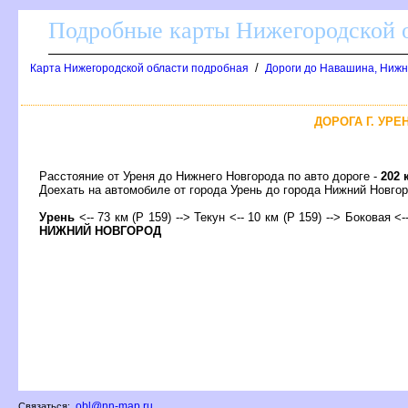
Подробные карты Нижегородской о
/
Карта Нижегородской области подробная
Дороги до Навашина, Нижн
ДОРОГА Г. УРЕ
Расстояние от Уреня до Нижнего Новгорода по авто дороге -
202 
Доехать на автомобиле от города Урень до города Нижний Новг
Урень
<-- 73 км (Р 159) --> Текун <-- 10 км (Р 159) --> Боковая <-
НИЖНИЙ НОВГОРОД
obl@nn-map.ru
Связаться: