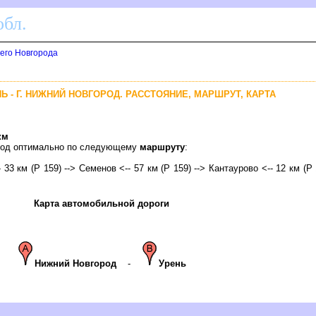
бл.
его Новгорода
НЬ - Г. НИЖНИЙ НОВГОРОД. РАССТОЯНИЕ, МАРШРУТ, КАРТА
км
ород оптимально по следующему
маршруту
:
- 33 км (Р 159) --> Семенов <-- 57 км (Р 159) --> Кантаурово <-- 12 км (Р
Карта автомобильной дороги
Нижний Новгород
-
Урень