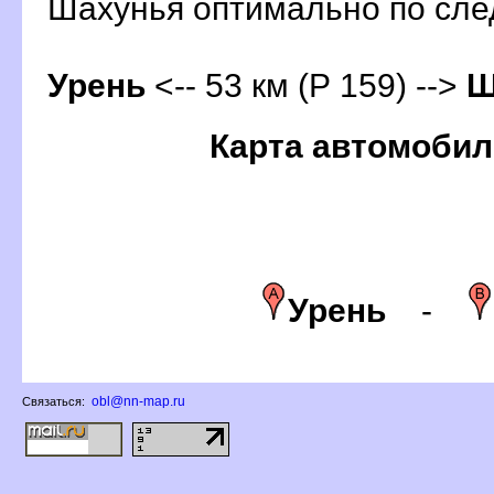
Шахунья оптимально по с
Урень
<-- 53 км (Р 159) -->
Ш
Карта автомобил
Урень
-
obl@nn-map.ru
Связаться: