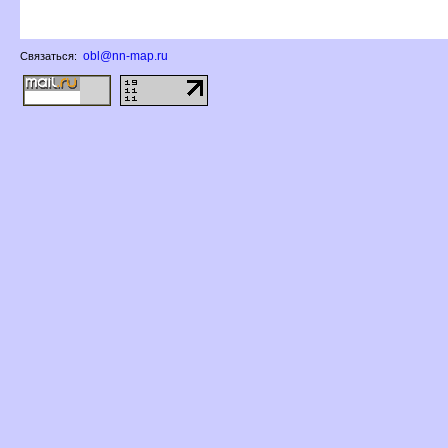
obl@nn-map.ru
Связаться: