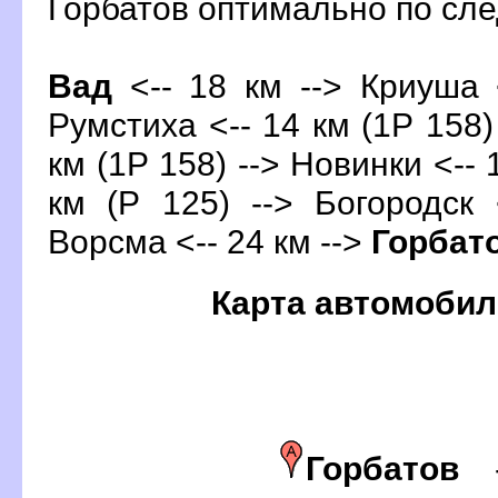
Горбатов оптимально по с
ад
<-- 18 км --> Криуша <
Румстиха <-- 14 км (1Р 158)
км (1Р 158) --> Новинки <-- 
км (Р 125) --> Богородск 
орсма <-- 24 км -->
Горба
Карта автомобил
Горбато