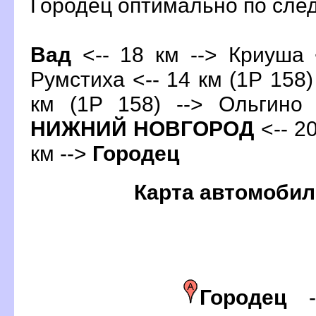
Городец оптимально по сл
ад
<-- 18 км --> Криуша <
Румстиха <-- 14 км (1Р 158)
км (1Р 158) --> Ольгино 
НИЖНИЙ НОВГОРОД
<-- 20
км -->
Городец
Карта автомобил
Городец