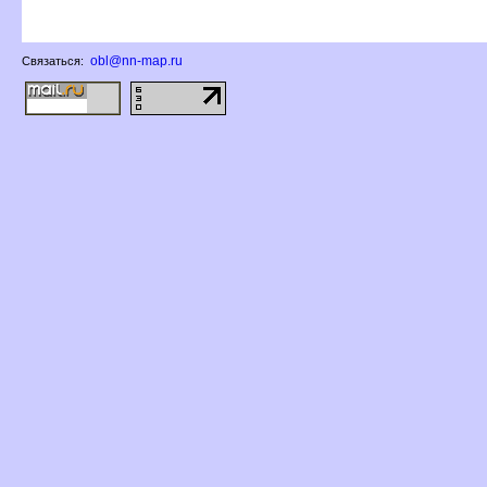
obl@nn-map.ru
Связаться: