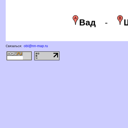
ад
-
obl@nn-map.ru
Связаться: