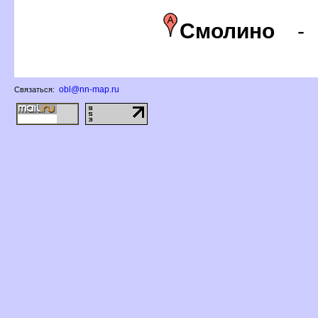
Смолино
obl@nn-map.ru
Связаться: