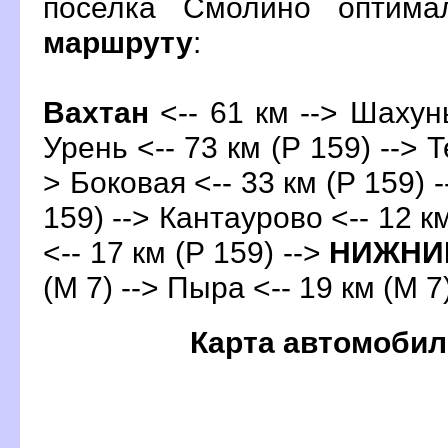
поселка Смолино оптима
маршруту
:
ахтан
<-- 61 км --> Шахунь
Урень <-- 73 км (Р 159) --> Т
> Боковая <-- 33 км (Р 159) 
159) --> Кантаурово <-- 12 к
<-- 17 км (Р 159) -->
НИЖНИ
(М 7) --> Пыра <-- 19 км (М 7
Карта автомобил