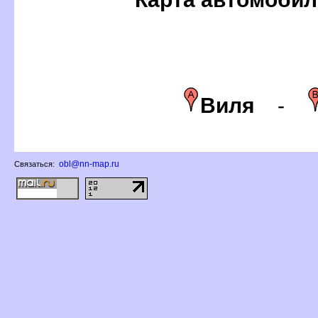
иля
-
obl@nn-map.ru
Связаться: