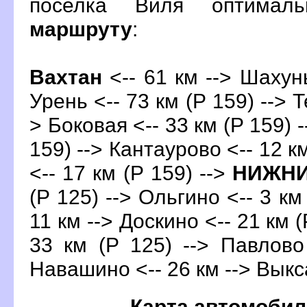
поселка Виля оптимал
маршруту
:
ахтан
<-- 61 км --> Шахунь
Урень <-- 73 км (Р 159) --> Т
> Боковая <-- 33 км (Р 159) 
159) --> Кантаурово <-- 12 к
<-- 17 км (Р 159) -->
НИЖНИ
(Р 125) --> Ольгино <-- 3 км
11 км --> Доскино <-- 21 км (
33 км (Р 125) --> Павлово
Навашино <-- 26 км -->
ыкс
Карта автомобил