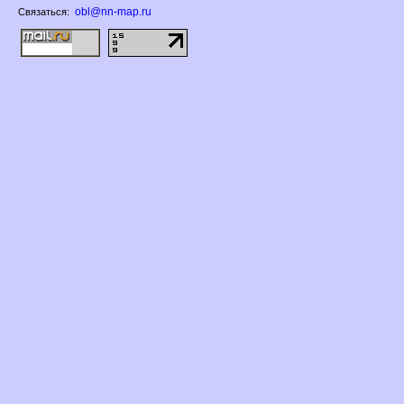
obl@nn-map.ru
Связаться: