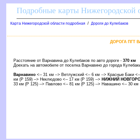
Подробные карты Нижегородской о
/
Карта Нижегородской области подробная
Дороги до Кулебако
ДОРОГА ПГТ В
Расстояние от Варнавина до Кулебаков по авто дороге -
370 км
Доехать на автомобиле от поселка Варнавино до города Кулеб
арнавино
<-- 31 км --> Ветлужский <-- 6 км --> Красные Баки <-- 
км (Р 159) --> Неклюдово <-- 17 км (Р 159) -->
НИЖНИЙ НОВГОР
33 км (Р 125) --> Павлово <-- 81 км (Р 125) --> Навашино <-- 30 км 