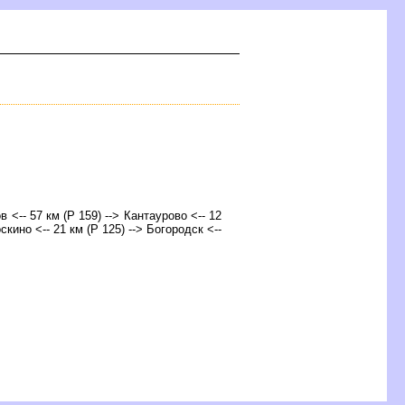
в <-- 57 км (Р 159) --> Кантаурово <-- 12
оскино <-- 21 км (Р 125) --> Богородск <--