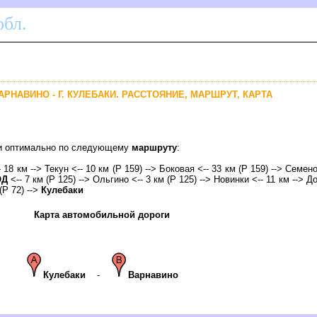
бл.
АРНАВИНО - Г. КУЛЕБАКИ. РАССТОЯНИЕ, МАРШРУТ, КАРТА
аки оптимально по следующему
маршруту
:
18 км --> Текун <-- 10 км (Р 159) --> Боковая <-- 33 км (Р 159) --> Семено
ОД
<-- 7 км (Р 125) --> Ольгино <-- 3 км (Р 125) --> Новинки <-- 11 км --> Д
(Р 72) -->
Кулебаки
Карта автомобильной дороги
Кулебаки
-
арнавино