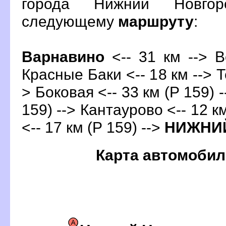
орода Нижний Новгор
следующему
маршруту
:
арнавино
<-- 31 км --> В
Красные Баки <-- 18 км --> Те
> Боковая <-- 33 км (Р 159) 
159) --> Кантаурово <-- 12 к
<-- 17 км (Р 159) -->
НИЖНИ
Карта автомобил