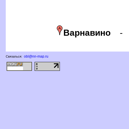
арнавино
obl@nn-map.ru
Связаться: