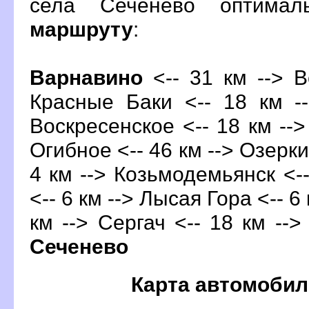
села Сеченево оптима
маршруту
:
арнавино
<-- 31 км --> В
Красные Баки <-- 18 км --
оскресенское <-- 18 км --> 
Огибное <-- 46 км --> Озерки 
4 км --> Козьмодемьянск <--
<-- 6 км --> Лысая Гора <-- 6
км --> Сергач <-- 18 км -->
Сеченево
Карта автомобил