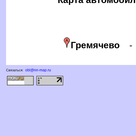
Гремячево
obl@nn-map.ru
Связаться: