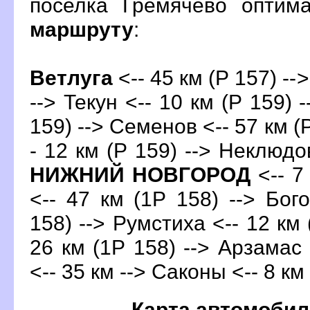
поселка Гремячево оптим
маршруту
:
етлуга
<-- 45 км (Р 157) --
--> Текун <-- 10 км (Р 159) 
159) --> Семенов <-- 57 км (
- 12 км (Р 159) --> Неклюдов
НИЖНИЙ НОВГОРОД
<-- 7
<-- 47 км (1Р 158) --> Бог
158) --> Румстиха <-- 12 км 
26 км (1Р 158) --> Арзамас 
<-- 35 км --> Саконы <-- 8 км
Карта автомобил