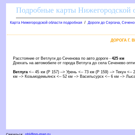
Подробные карты Нижегородской о
/
Карта Нижегородской области подробная
Дороги до Сергача, Сечено
ДОРОГА Г. 
Расстояние от Ветлуги до Сеченова по авто дороге -
425 км
Доехать на автомобиле от города Ветлуга до села Сеченево оп
етлуга
<-- 45 км (Р 157) --> Урень <-- 73 км (Р 159) --> Текун <--
км --> Козьмодемьянск <-- 52 км --> Васильсурск <-- 6 км --> Лыса
obl@nn-map.ru
Связаться: