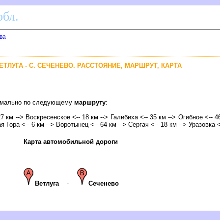
бл.
ва
ВЕТЛУГА - С. СЕЧЕНЕВО. РАССТОЯНИЕ, МАРШРУТ, КАРТА
тимально по следующему
маршруту
:
 27 км --> Воскресенское <-- 18 км --> Галибиха <-- 35 км --> Огибное <-- 4
я Гора <-- 6 км -->
оротынец
<-- 64 км --> Сергач <-- 18 км --> Уразовка <
Карта автомобильной дороги
етлуга
-
Сеченево