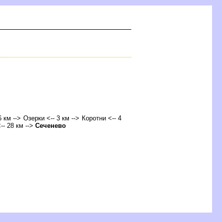
6 км --> Озерки <-- 3 км --> Коротни <-- 4
-- 28 км -->
Сеченево