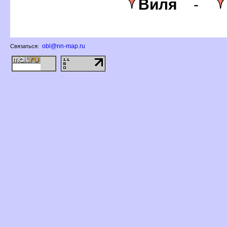
иля
-
obl@nn-map.ru
Связаться: