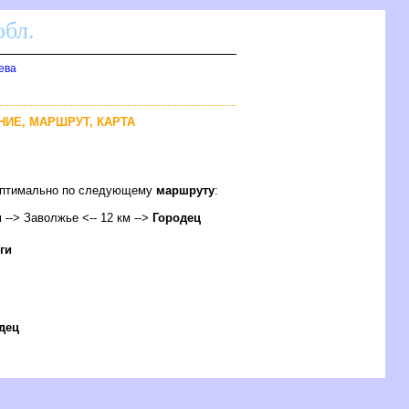
бл.
ева
ЯНИЕ, МАРШРУТ, КАРТА
 оптимально по следующему
маршруту
:
м --> Заволжье <-- 12 км -->
Городец
ги
дец