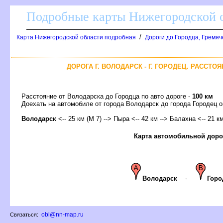
Подробные карты Нижегородской о
/
Карта Нижегородской области подробная
Дороги до Городца, Гремяч
ДОРОГА Г. ВОЛОДАРСК - Г. ГОРОДЕЦ. РАССТО
Расстояние от Володарска до Городца по авто дороге -
100 км
Доехать на автомобиле от города Володарск до города Городец
олодарск
<-- 25 км (М 7) --> Пыра <-- 42 км -->
Балахна
<-- 21 к
Карта автомобильной доро
олодарск
-
Горо
obl@nn-map.ru
Связаться: