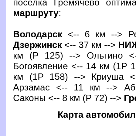
поселка Гремячево оптим
маршруту
:
олодарск
<-- 6 км --> Р
Дзержинск
<-- 37 км -->
НИ
км (Р 125) --> Ольгино <
Богоявление <-- 14 км (1Р 1
км (1Р 158) --> Криуша <
Арзамас <-- 11 км --> Аб
Саконы <-- 8 км (Р 72) -->
Гр
Карта автомобил