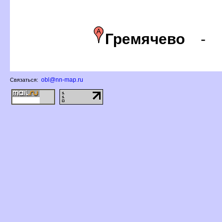
Гремячево
-
obl@nn-map.ru
Связаться: