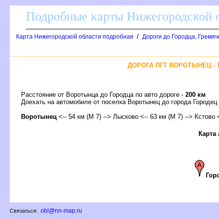
Подробные карты Нижегородской о
/
Карта Нижегородской области подробная
Дороги до Городца, Гремяч
ДОРОГА ПГТ ВОРОТЫНЕЦ - 
Расстояние от Воротынца до Городца по авто дороге -
200 км
Доехать на автомобиле от поселка Воротынец до города Город
оротынец
<-- 54 км (М 7) --> Лысково <-- 63 км (М 7) -->
Кстово
<
Карта
Гор
obl@nn-map.ru
Связаться: