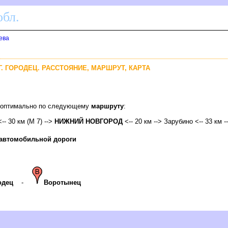
бл.
ева
Г. ГОРОДЕЦ. РАССТОЯНИЕ, МАРШРУТ, КАРТА
ец оптимально по следующему
маршруту
:
-- 30 км (М 7) -->
НИЖНИЙ НОВГОРОД
<-- 20 км --> Зарубино <-- 33 км -
 автомобильной дороги
одец
-
оротынец